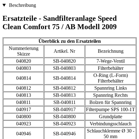
Beschreibung
Ersatzteile - Sandfilteranlage Speed
Clean Comfort 75 / AB Modell 2009
Überblick zu den Ersatzteilen
Nummerierung
Artikel. Nr
Bezeichnung
Skizze
040820
SB-040820
7-Wege-Ventil
040803
SB-040803
Filterbehälter
O-Ring (L-Form)
040814
SB-040814
Filterbehälter
040812
SB-040812
Spannring Links
040813
SB-040813
Spannring Rechts
040811
SB-040811
Bolzen für Spannring
040917
SB-040917
Filterpumpe SPS 100-1T
040800
SB-040800
Grundplatte
040923
SB-040923
Verbindungsschlauch
Schlauchklemme Ø 30 -
040946
SB-040946
50 mm