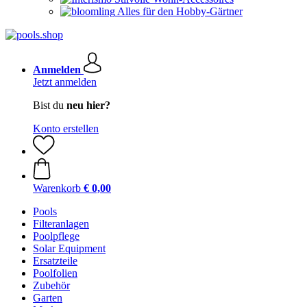
Alles für den Hobby-Gärtner
Anmelden
Jetzt anmelden
Bist du
neu hier?
Konto erstellen
Warenkorb
€ 0,00
Pools
Filteranlagen
Poolpflege
Solar Equipment
Ersatzteile
Poolfolien
Zubehör
Garten