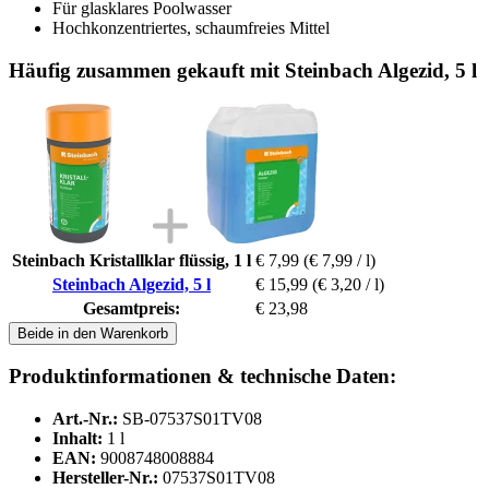
Für glasklares Poolwasser
Hochkonzentriertes, schaumfreies Mittel
Häufig zusammen gekauft mit Steinbach Algezid, 5 l
Steinbach Kristallklar flüssig, 1 l
€ 7,99
(€ 7,99 / l)
Steinbach Algezid, 5 l
€ 15,99
(€ 3,20 / l)
Gesamtpreis:
€ 23,98
Beide in den Warenkorb
Produktinformationen & technische Daten:
Art.-Nr.:
SB-07537S01TV08
Inhalt:
1 l
EAN:
9008748008884
Hersteller-Nr.:
07537S01TV08