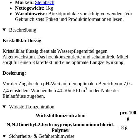
Marken:
Steinbach
Nettogewicht:
1kg
Warnhinweise:
Biozidprodukte vorsichtig verwenden. Vor
Gebrauch stets Etikett und Produktinformationen lesen.
Beschreibung
Kristallklar flüssig
Kristallklar flüssig dient als Wasserpflegemittel gegen
Algenwachstum. Das hochkonzentrierte und schaumfreie Mittel
sorgt für einen Klareffekt und eine optimale Langzeitwirkung.
Dosierung:
Vor der Zugabe den pH-Wert auf den optimalen Bereich von 7,0 -
3
7,4 einstellen. Wöchentlich 40-50ml/10 m
in der Nähe der
Einlaufdüse zugeben.
Wirkstoffkonzentration
pro 100
Wirkstoffkonzentration
g
N,N-Dimethyl-2-hydroxypropylammoniumchlorid-
18 g
Polymer
Sicherheits- & Gefahrenhinweise