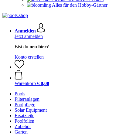
Alles für den Hobby-Gärtner
Anmelden
Jetzt anmelden
Bist du
neu hier?
Konto erstellen
Warenkorb
€ 0,00
Pools
Filteranlagen
Poolpflege
Solar Equipment
Ersatzteile
Poolfolien
Zubehör
Garten