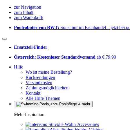
zur Navigation
zum Inhalt
zum Warenkorb
Poolroboter von BWT:
Sonst nur im Fachhandel – jetzt bei 
Ersatzteil-Finder
Österreich: Kostenloser Standardversand
ab € 79,90
Hilfe
Wo ist meine Bestellung?
Rücksendungen
Versandkosten
Zahlungsmöglichkeiten
Kontakt
Alle Hilfe-Themen
Mehr Inspiration
Stilvolle Wohn-Accessoires
Alles für den Hobby-Gärtner