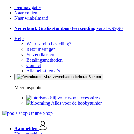
naar navigatie
Naar content
Naar winkelmand
Nederland: Gratis standaardverzending
vanaf € 99,90
Help
Waar is mijn bestelling?
Retourneringen
Verzendkosten
Betalingsmethoden
Contact
Alle help-thema`s
Meer inspiratie
Stijlvolle woonaccessoires
Alles voor de hobbytuinier
Aanmelden
Nu aanmelden