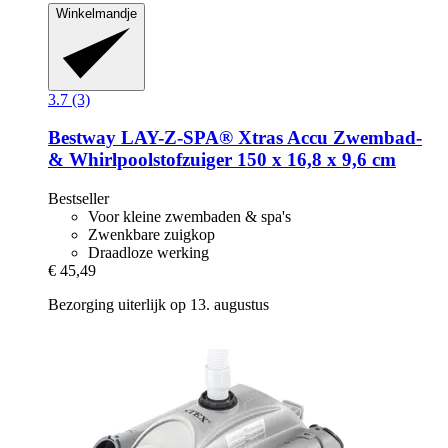
Winkelmandje
3.7 (3)
Bestway
LAY-​Z-​SPA® Xtras Accu Zwembad-​
& Whirlpoolstofzuiger 150 x 16,8 x 9,6 cm
Bestseller
Voor kleine zwembaden & spa's
Zwenkbare zuigkop
Draadloze werking
€ 45,49
Bezorging uiterlijk op 13. augustus