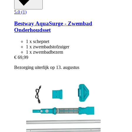
5.0 (1)
Bestway
AquaSurge -​ Zwembad
Onderhoudsset
1 x schepnet
1 x zwembadstofzuiger
1 x zwembadbezem
€ 69,99
Bezorging uiterlijk op 13. augustus