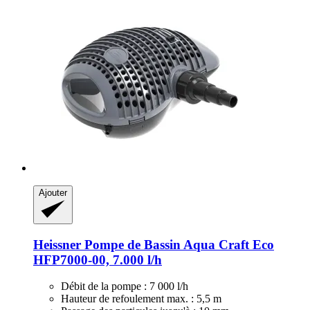
Ajouter
Heissner
Pompe de Bassin Aqua Craft Eco
HFP7000-​00, 7.000 l/h
Débit de la pompe : 7 000 l/h
Hauteur de refoulement max. : 5,5 m