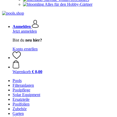
Alles für den Hobby-Gärtner
Anmelden
Jetzt anmelden
Bist du
neu hier?
Konto erstellen
Warenkorb
€ 0,00
Pools
Filteranlagen
Poolpflege
Solar Equipment
Ersatzteile
Poolfolien
Zubehör
Garten