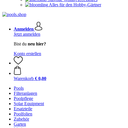
Alles für den Hobby-Gärtner
Anmelden
Jetzt anmelden
Bist du
neu hier?
Konto erstellen
Warenkorb
€ 0,00
Pools
Filteranlagen
Poolpflege
Solar Equipment
Ersatzteile
Poolfolien
Zubehör
Garten